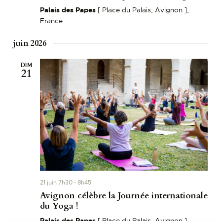
Palais des Papes
[ Place du Palais, Avignon ],
France
juin 2026
DIM
21
21 juin 7h30
-
8h45
Avignon célèbre la Journée internationale
du Yoga !
Palais des Papes
[ Place du Palais, Avignon ],