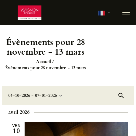
▼
Évènements pour 28
ACCUEIL
novembre - 13 mars
RÉSERVER
Accueil
PRÉPARER MA VISITE
Évènements pour 28 novembre - 13 mars
700 ANS D’HISTOIRE
LES JARDINS
PONTIFICAUX
R
Re
04-10-2026
 - 
07-01-2026
ch
e
S
LES COULISSES DU
er
é
c
ch
PALAIS
avril 2026
e
l
h
AGENDA
e
e
VEN
c
10
r
t