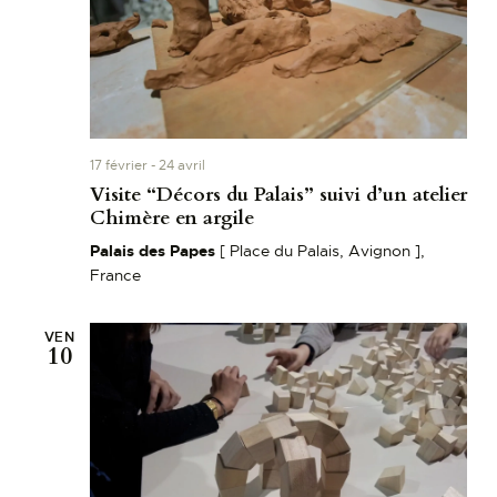
v
u
e
s
É
v
17 février
-
24 avril
è
Visite “Décors du Palais” suivi d’un atelier
n
Chimère en argile
e
Palais des Papes
[ Place du Palais, Avignon ],
m
France
e
n
VEN
10
t
s