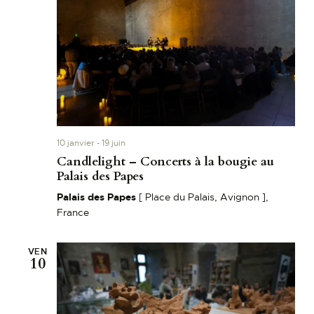
c
i
h
o
n
e
n
e
e
t
z
n
u
a
n
e
v
10 janvier
-
19 juin
d
i
Candlelight – Concerts à la bougie au
a
g
Palais des Papes
t
a
Palais des Papes
[ Place du Palais, Avignon ],
e
t
France
.
i
o
VEN
10
n
d
e