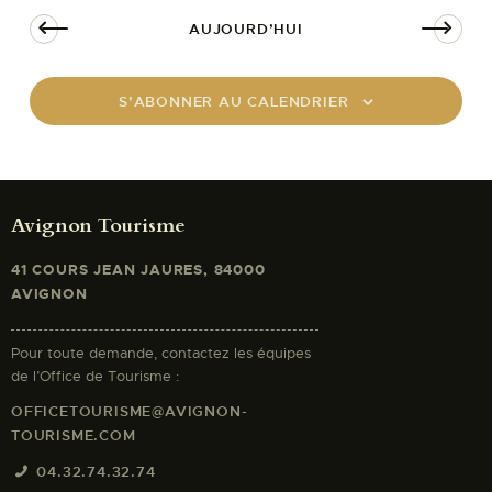
AUJOURD’HUI
S’ABONNER AU CALENDRIER
Avignon Tourisme
41 COURS JEAN JAURES, 84000
AVIGNON
Pour toute demande, contactez les équipes
de l’Office de Tourisme :
OFFICETOURISME@AVIGNON-
TOURISME.COM
04.32.74.32.74