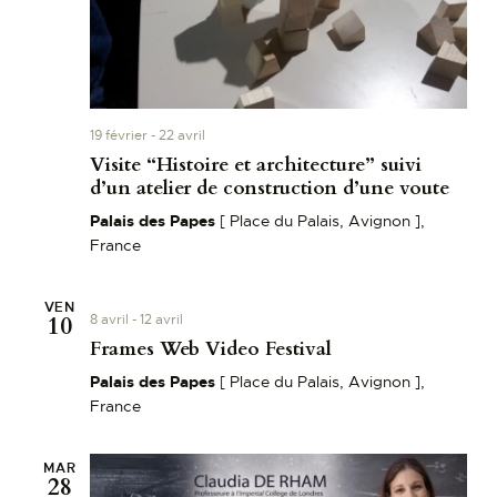
19 février
-
22 avril
Visite “Histoire et architecture” suivi
d’un atelier de construction d’une voute​
Palais des Papes
[ Place du Palais, Avignon ],
France
VEN
10
8 avril
-
12 avril
Frames Web Video Festival
Palais des Papes
[ Place du Palais, Avignon ],
France
MAR
28