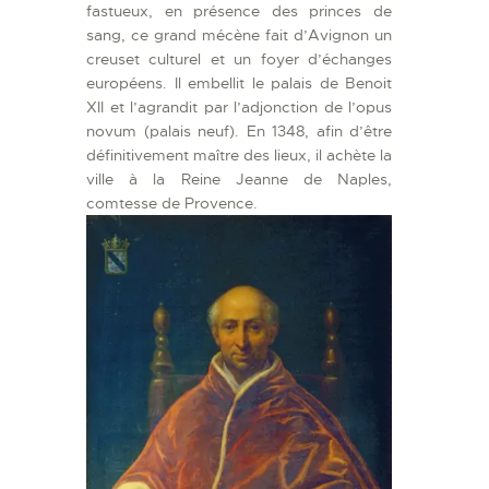
fastueux, en présence des princes de
sang, ce grand mécène fait d’Avignon un
creuset culturel et un foyer d’échanges
européens. Il embellit le palais de Benoit
XII et l’agrandit par l’adjonction de l’opus
novum (palais neuf). En 1348, afin d’être
définitivement maître des lieux, il achète la
ville à la Reine Jeanne de Naples,
comtesse de Provence.