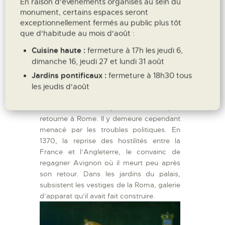
En raison d'évènements organisés au sein du
monument, certains espaces seront
exceptionnellement fermés au public plus tôt
Urbain V : (1362 - 1370)
que d'habitude au mois d'août :
Cuisine haute :
fermeture à 17h les jeudi 6,
Guillaume Grimoard se distingue par sa
dimanche 16, jeudi 27 et lundi 31 août
modestie qui l’incite à limiter les excès de
la curie. Il consacre son temps à la prière
Jardins pontificaux :
fermeture à 18h30 tous
et manifeste une certaine défiance à
les jeudis d'août
l’égard de ses cardinaux. C’est d’ailleurs
contre leur avis qu’en avril 1367, il
retourne à Rome. Il y demeure cependant
menacé par les troubles politiques. En
1370, la reprise des hostilités entre la
France et l’Angleterre, le convainc de
regagner Avignon où il meurt peu après
son retour. Dans les jardins du palais,
subsistent les vestiges de la Roma, galerie
d’apparat qu’il avait fait construire.