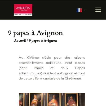
▼
9 papes à Avignon
ACCUEIL
Accueil
9 papes à Avignon
RÉSERVER
PRÉPARER MA VISITE
Au XIVème siècle pour des raisons
700 ANS D’HISTOIRE
essentiellement politiques, neuf papes
LES JARDINS
(sept Papes et deux Papes
PONTIFICAUX
schismatiques) résident à Avignon et font
de cette ville la capitale de la Chrétienté.
LES COULISSES DU
PALAIS
AGENDA