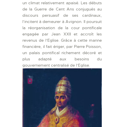
un climat relativement apaisé. Les débuts
de la Guerre de Cent Ans conjugués au
discours persuasif de ses cardinaux,
l’incitent à demeurer à Avignon. Il poursuit
la réorganisation de la cour pontificale
engagée par Jean XXII et accroît les
revenus de l’Eglise. Grâce à cette manne
financière, il fait ériger, par Pierre Poisson,
un palais pontifical richement décoré et
plus adapté aux besoins du
gouvernement centralisé de l’Eglise.