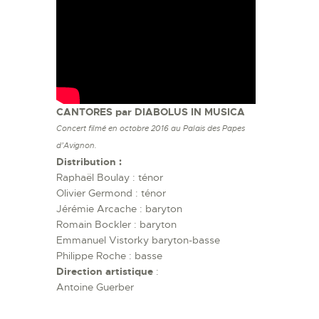
CANTORES par
DIABOLUS IN MUSICA
Concert filmé en octobre 2016
au Palais des Papes
d’Avignon.
Distribution :
Raphaël Boulay : ténor
Olivier Germond : ténor
Jérémie Arcache : baryton
Romain Bockler : baryton
Emmanuel Vistorky baryton-basse
Philippe Roche : basse
Direction artistique
:
Antoine Guerber