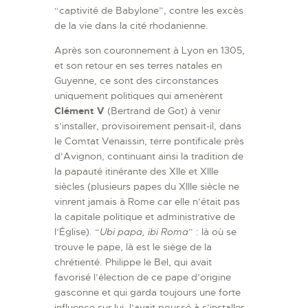
“captivité de Babylone”, contre les excès
de la vie dans la cité rhodanienne.
Après son couronnement à Lyon en 1305,
et son retour en ses terres natales en
Guyenne, ce sont des circonstances
uniquement politiques qui amenèrent
Clément V
(Bertrand de Got) à venir
s’installer, provisoirement pensait-il, dans
le Comtat Venaissin, terre pontificale près
d’Avignon, continuant ainsi la tradition de
la papauté itinérante des XIIe et XIIIe
siècles (plusieurs papes du XIIIe siècle ne
vinrent jamais à Rome car elle n’était pas
la capitale politique et administrative de
l’Église). “
Ubi papa, ibi Roma
” : là où se
trouve le pape, là est le siège de la
chrétienté. Philippe le Bel, qui avait
favorisé l’élection de ce pape d’origine
gasconne et qui garda toujours une forte
influence sur lui, l’avait poussé à s’installer