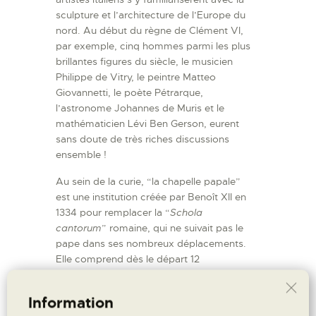
sculpture et l’architecture de l’Europe du
nord. Au début du règne de Clément VI,
par exemple, cinq hommes parmi les plus
brillantes figures du siècle, le musicien
Philippe de Vitry, le peintre Matteo
Giovannetti, le poète Pétrarque,
l’astronome Johannes de Muris et le
mathématicien Lévi Ben Gerson, eurent
sans doute de très riches discussions
ensemble !
Au sein de la curie, “la chapelle papale”
est une institution créée par Benoît XII en
1334 pour remplacer la “
Schola
cantorum
” romaine, qui ne suivait pas le
pape dans ses nombreux déplacements.
Elle comprend dès le départ 12
chapelains, nombre qui variera peu, à ne
pas confondre avec les chapelains
Information
“commensaux”, dignitaires de haut rang