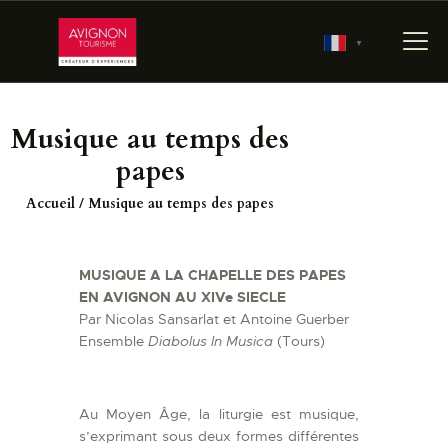
▼
Musique au temps des
ACCUEIL
papes
RÉSERVER
Accueil
Musique au temps des papes
PRÉPARER MA VISITE
700 ANS D’HISTOIRE
MUSIQUE A LA CHAPELLE DES PAPES
LES JARDINS
EN AVIGNON AU XIVe SIECLE
PONTIFICAUX
Par Nicolas Sansarlat et Antoine Guerber
LES COULISSES DU
Ensemble
Diabolus In Musica
(Tours)
PALAIS
AGENDA
Au Moyen Âge, la liturgie est musique,
s’exprimant sous deux formes différentes