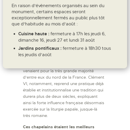
partageant le repas du pape, souvent
En raison d'évènements organisés au sein du
conseillers ou hauts fonctionnaires de la
monument, certains espaces seront
curie. Cet ensemble de chantres va
exceptionnellement fermés au public plus tôt
acquérir une renommée considérable au
que d'habitude au mois d'août :
cours du XIVe siècle et cette lumière
Cuisine haute :
fermeture à 17h les jeudi 6,
attirera plus tard les musiciens Dufay,
dimanche 16, jeudi 27 et lundi 31 août
Agricola, Josquin….
Jardins pontificaux :
fermeture à 18h30 tous
Si les peintres choisis pour la décoration
les jeudis d'août
du palais furent principalement italiens, les
clercs appelés à participer à la chapelle
venaient pour la très grande majorité
d’entre eux du nord de la France. Clément
VI, notamment, reprend une pratique déjà
établie et institutionnalise une tradition qui
durera plus de deux siècles, expliquant
ainsi la forte influence française désormais
exercée sur la liturgie papale, jusque-là
très romaine.
Ces chapelains étaient les meilleurs