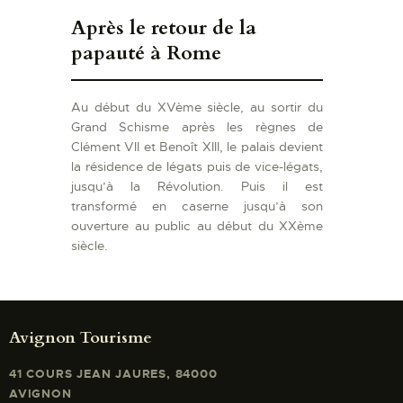
Après le retour de la
papauté à Rome
Au début du XVème siècle, au sortir du
Grand Schisme après les règnes de
Clément VII et Benoît XIII, le palais devient
la résidence de légats puis de vice-légats,
jusqu’à la Révolution. Puis il est
transformé en caserne jusqu’à son
ouverture au public au début du XXème
siècle.
Avignon Tourisme
41 COURS JEAN JAURES, 84000
AVIGNON