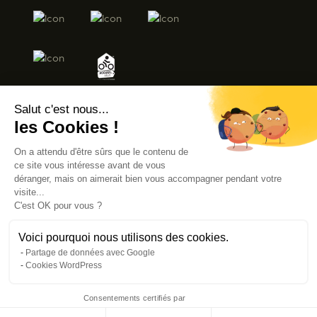
Salut c'est nous...
les Cookies !
MENTIONS LÉGALES
On a attendu d'être sûrs que le contenu de
ACCESSIBILITÉ : NON CONFORME
ce site vous intéresse avant de vous
déranger, mais on aimerait bien vous accompagner pendant votre
visite...
C'est OK pour vous ?
© AVIGNON TOURISME 2026
Voici pourquoi nous utilisons des cookies.
Partage de données avec Google
Cookies WordPress
Consentements certifiés par