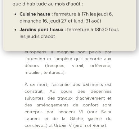
que d'habitude au mois d'août :
entre au palais. Les croisées d’ogives
foisonnent ; sculptures, culots de nervure,
Cuisine haute :
fermeture à 17h les jeudi 6,
moulures, viennent orner la pierre. Il attire
dimanche 16, jeudi 27 et lundi 31 août
à sa cour les plus grands intellectuels et
Jardins pontificaux :
fermeture à 18h30 tous
artistes de l’époque comme le peintre
les jeudis d'août
Mattéo Giovannetti et fait d’Avignon un
creuset culturel et un foyer d’échanges
européens. Il magnifie son palais par
l’attention et l’ampleur qu’il accorde aux
décors (fresques, vitrail, orfèvrerie,
mobilier, tentures…).
À sa mort, l’essentiel des bâtiments est
construit. Au cours des décennies
suivantes, des travaux d’achèvement et
des aménagements de confort sont
entrepris par Innocent VI (tour Saint
Laurent et de la Gâche, galerie du
conclave…) et Urbain V (jardin et Roma).