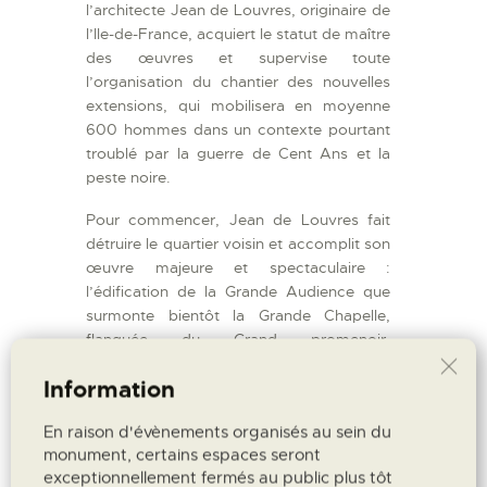
l’architecte Jean de Louvres, originaire de
l’Ile-de-France, acquiert le statut de maître
des œuvres et supervise toute
l’organisation du chantier des nouvelles
extensions, qui mobilisera en moyenne
600 hommes dans un contexte pourtant
troublé par la guerre de Cent Ans et la
peste noire.
Pour commencer, Jean de Louvres fait
détruire le quartier voisin et accomplit son
œuvre majeure et spectaculaire :
l’édification de la Grande Audience que
surmonte bientôt la Grande Chapelle,
flanquée du Grand promenoir.
L’architecte réalise ensuite l’aile des
Information
Grands Dignitaires qui se referme sur un
espace semi-public et crée ainsi la Cour
En raison d'évènements organisés au sein du
d’Honneur.
monument, certains espaces seront
Avec Clément VI, l’élégance gothique
exceptionnellement fermés au public plus tôt