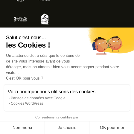
Salut c'est nous...
les Cookies !
MENTIONS LÉGALES
On a attendu d'être sûrs que le contenu de
ACCESSIBILITÉ : NON CONFORME
ce site vous intéresse avant de vous
déranger, mais on aimerait bien vous accompagner pendant votre
visite...
C'est OK pour vous ?
© AVIGNON TOURISME 2026
Voici pourquoi nous utilisons des cookies.
Partage de données avec Google
Cookies WordPress
Consentements certifiés par
Accueil
Réserver
Visiter
Agenda
Faire un don
Non merci
Je choisis
OK pour moi