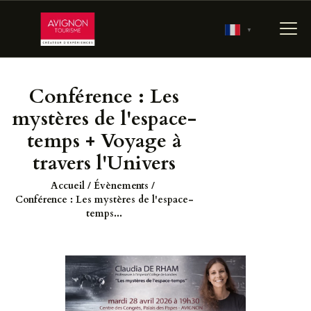
▼
Conférence : Les
ACCUEIL
mystères de l'espace-
RÉSERVER
temps + Voyage à
PRÉPARER MA VISITE
travers l'Univers
700 ANS D’HISTOIRE
Accueil
Évènements
LES JARDINS
Conférence : Les mystères de l'espace-
PONTIFICAUX
temps...
LES COULISSES DU
PALAIS
AGENDA