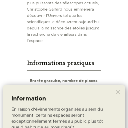
plus puissants des télescopes actuels,
Christophe Galfard nous emmènera
découvrir l’Univers tel que les
scientifiques le découvrent aujourd’hui,
depuis la naissance des étoiles jusqu’à
la recherche de vie ailleurs dans
l’espace.
Informations pratiques
Entrée gratuite, nombre de places
limité – réservation conseillée.
Information
Une séance de signature et de
rencontre avec les orateurs aura
En raison d'évènements organisés au sein du
lieu à 18h le 28 avril à la Librairie
monument, certains espaces seront
La Mémoire du Monde, 36 rue
exceptionnellement fermés au public plus tôt
Carnot, Avignon.
que d'habitude au mois d'août :