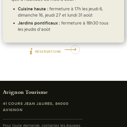
Les exposés à 19h30 au Palais
Cuisine haute :
fermeture à 17h les jeudi 6,
des Papes seront suivis d’une
dimanche 16, jeudi 27 et lundi 31 août
rencontre avec le public dans la
Salle des Gardes du Palais vers
Jardins pontificaux :
fermeture à 18h30 tous
21h.
les jeudis d'août
RÉSERVATIONS
Avignon Tourisme
41 COURS JEAN JAURES, 84000
AVIGNON
Pour toute demande, contactez les équipes