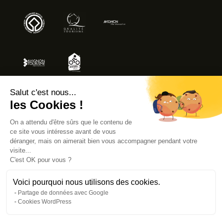
Salut c'est nous...
les Cookies !
MENTIONS LÉGALES
On a attendu d'être sûrs que le contenu de
ACCESSIBILITÉ : NON CONFORME
ce site vous intéresse avant de vous
déranger, mais on aimerait bien vous accompagner pendant votre
visite...
C'est OK pour vous ?
© AVIGNON TOURISME 2026
Voici pourquoi nous utilisons des cookies.
Partage de données avec Google
Cookies WordPress