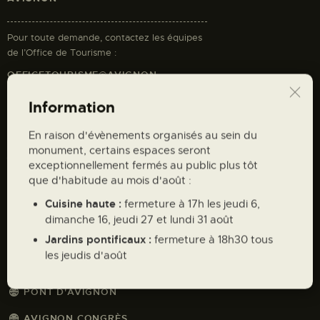
i
o
Pour toute demande, contactez les équipes
n
de l’Office de Tourisme :
d
OFFICETOURISME@AVIGNON-
e
TOURISME.COM
Information
v
04.32.74.32.74
u
En raison d'évènements organisés au sein du
e
monument, certains espaces seront
Liens utiles
s
exceptionnellement fermés au public plus tôt
É
que d'habitude au mois d'août :
BROCHURE INFORMATIVE
v
Cuisine haute :
fermeture à 17h les jeudi 6,
AVIGNON TOURISME
è
dimanche 16, jeudi 27 et lundi 31 août
n
Jardins pontificaux :
AVIGNON PATRIMOINE MONDIAL
fermeture à 18h30 tous
e
les jeudis d'août
AVIGNON MONUMENTS
m
e
PONT D'AVIGNON
n
AVIGNON CONGRÈS