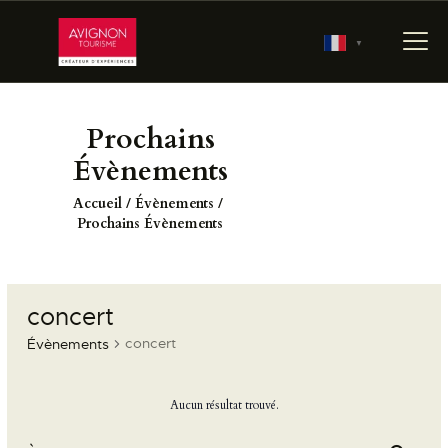
▼
Prochains
ACCUEIL
Évènements
RÉSERVER
Accueil
Évènements
PRÉPARER MA VISITE
Prochains Évènements
700 ANS D’HISTOIRE
LES JARDINS
PONTIFICAUX
concert
LES COULISSES DU
concert
Évènements
PALAIS
AGENDA
Aucun résultat trouvé.
N
o
t