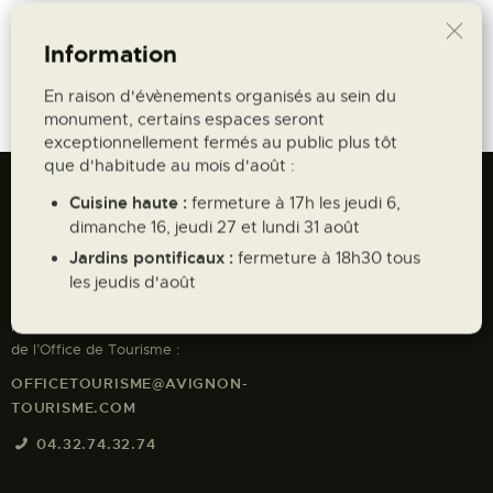
PLUS D'INFORMATIONS
Information
En raison d'évènements organisés au sein du
monument, certains espaces seront
exceptionnellement fermés au public plus tôt
que d'habitude au mois d'août :
Avignon Tourisme
Cuisine haute :
fermeture à 17h les jeudi 6,
dimanche 16, jeudi 27 et lundi 31 août
41 COURS JEAN JAURES, 84000
Jardins pontificaux :
fermeture à 18h30 tous
AVIGNON
les jeudis d'août
Pour toute demande, contactez les équipes
de l’Office de Tourisme :
OFFICETOURISME@AVIGNON-
TOURISME.COM
04.32.74.32.74