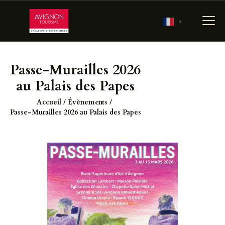
▼
Passe-Murailles 2026
ACCUEIL
au Palais des Papes
RÉSERVER
Accueil
Évènements
PRÉPARER MA VISITE
Passe-Murailles 2026 au Palais des Papes
700 ANS D’HISTOIRE
LES JARDINS
PONTIFICAUX
LES COULISSES DU
PALAIS
AGENDA