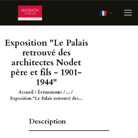
▼
Exposition "Le Palais
ACCUEIL
retrouvé des
RÉSERVER
architectes Nodet
PRÉPARER MA VISITE
père et fils - 1901-
700 ANS D’HISTOIRE
1944"
LES JARDINS
Accueil
Évènements
...
PONTIFICAUX
Exposition "Le Palais retrouvé des...
LES COULISSES DU
PALAIS
Description
AGENDA