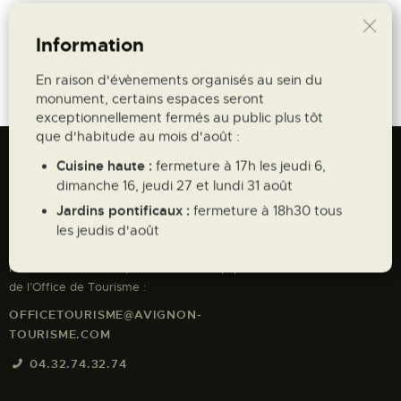
Tarifs : à partir de 11,50€
Information
RÉSERVEZ VOTRE VISITE
En raison d'évènements organisés au sein du
monument, certains espaces seront
exceptionnellement fermés au public plus tôt
que d'habitude au mois d'août :
Avignon Tourisme
Cuisine haute :
fermeture à 17h les jeudi 6,
dimanche 16, jeudi 27 et lundi 31 août
41 COURS JEAN JAURES, 84000
Jardins pontificaux :
fermeture à 18h30 tous
AVIGNON
les jeudis d'août
Pour toute demande, contactez les équipes
de l’Office de Tourisme :
OFFICETOURISME@AVIGNON-
TOURISME.COM
04.32.74.32.74