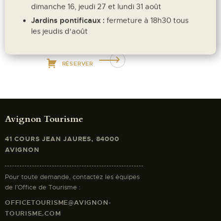
dimanche 16, jeudi 27 et lundi 31 août
othoniel-
Pour en savoir plus :
Jardins pontificaux :
fermeture à 18h30 tous
cosmos.com
les jeudis d'août
RÉSERVER
Avignon Tourisme
41 COURS JEAN JAURES, 84000
AVIGNON
Pour toute demande, contactez les équipes
de l’Office de Tourisme :
OFFICETOURISME@AVIGNON-
TOURISME.COM