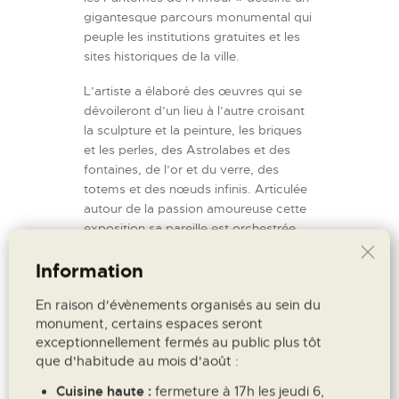
gigantesque parcours monumental qui
peuple les institutions gratuites et les
sites historiques de la ville.
L’artiste a élaboré des œuvres qui se
dévoileront d’un lieu à l’autre croisant
la sculpture et la peinture, les briques
et les perles, des Astrolabes et des
fontaines, de l’or et du verre, des
totems et des nœuds infinis. Articulée
autour de la passion amoureuse cette
exposition sa pareille est orchestrée
comme une grande machinerie
Information
opératique avec, pour point d’orgue
début août,
une installation et
En raison d'évènements organisés au sein du
une
performance
dans la Cour
monument, certains espaces seront
d’Honneur du Palais des Papes,
exceptionnellement fermés au public plus tôt
spécialement chorégraphiée par
que d'habitude au mois d'août :
Carolyn Carlson pour Hugo
Marchand et Caroline Osmont
.
Cuisine haute :
fermeture à 17h les jeudi 6,