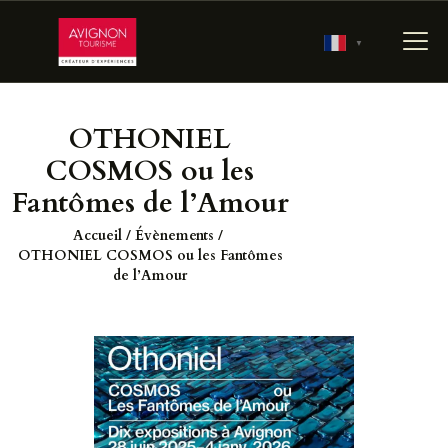
▼
OTHONIEL
ACCUEIL
COSMOS ou les
RÉSERVER
Fantômes de l’Amour
PRÉPARER MA VISITE
Accueil
Évènements
700 ANS D’HISTOIRE
OTHONIEL COSMOS ou les Fantômes
de l’Amour
LES JARDINS
PONTIFICAUX
LES COULISSES DU
PALAIS
AGENDA