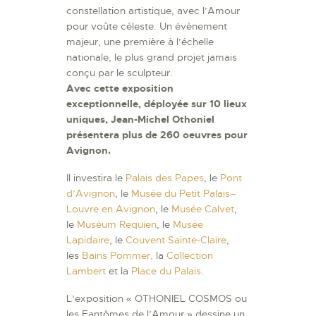
constellation artistique, avec l’Amour
pour voûte céleste. Un évènement
majeur, une première à l’échelle
nationale, le plus grand projet jamais
conçu par le sculpteur.
Avec cette exposition
exceptionnelle, déployée sur 10 lieux
uniques, Jean-Michel Othoniel
présentera plus de 260 oeuvres pour
Avignon.
Il investira le
Palais des Papes
, le
Pont
d’Avignon
, le
Musée du Petit Palais–
Louvre en Avignon
, le
Musée Calvet
,
le
Muséum Requien
, le
Musée
Lapidaire
, le
Couvent Sainte-Claire
,
les
Bains Pommer,
la
Collection
Lambert
et la
Place du Palais
.
L’exposition « OTHONIEL COSMOS ou
les Fantômes de l’Amour » dessine un